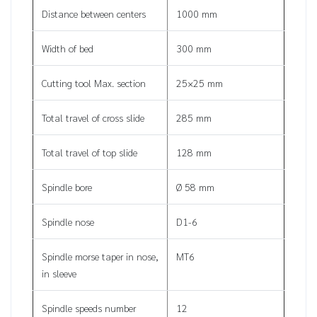
Distance between centers
1000 mm
Width of bed
300 mm
Cutting tool Max. section
25×25 mm
Total travel of cross slide
285 mm
Total travel of top slide
128 mm
Spindle bore
Ø 58 mm
Spindle nose
D1-6
Spindle morse taper in nose,
MT6
in sleeve
Spindle speeds number
12