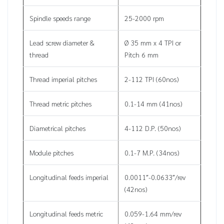
Spindle speeds range
25-2000 rpm
Lead screw diameter &
Ø 35 mm x 4 TPI or
thread
Pitch 6 mm
Thread imperial pitches
2-112 TPI (60nos)
Thread metric pitches
0.1-14 mm (41nos)
Diametrical pitches
4-112 D.P. (50nos)
Module pitches
0.1-7 M.P. (34nos)
Longitudinal feeds imperial
0.0011″-0.0633″/rev
(42nos)
Longitudinal feeds metric
0.059-1.64 mm/rev