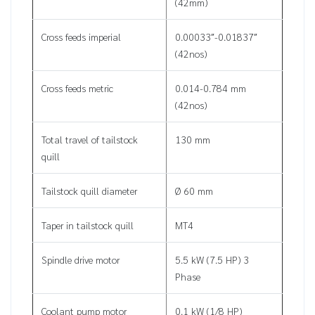
(42mm)
Cross feeds imperial
0.00033″-0.01837″
(42nos)
Cross feeds metric
0.014-0.784 mm
(42nos)
Total travel of tailstock
130 mm
quill
Tailstock quill diameter
Ø 60 mm
Taper in tailstock quill
MT4
Spindle drive motor
5.5 kW (7.5 HP) 3
Phase
Coolant pump motor
0.1 kW (1/8 HP)