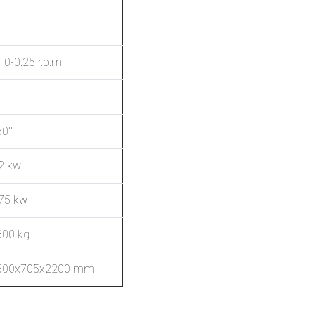
10-0.25 r.p.m.
60°
2 kw
.75 kw
600 kg
500x705x2200 mm