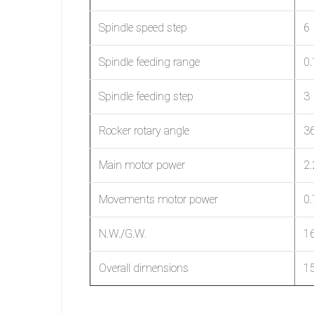
Spindle speed step
6
Spindle feeding range
0.
Spindle feeding step
3
Rocker rotary angle
3
Main motor power
2.
Movements motor power
0
N.W./G.W.
1
Overall dimensions
1