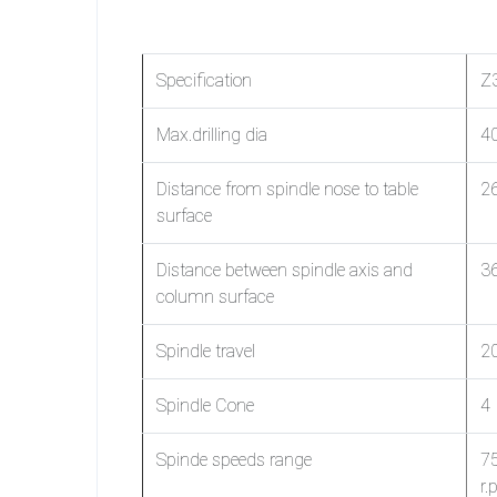
Specification
Z
Max.drilling dia
4
Distance from spindle nose to table
2
surface
Distance between spindle axis and
3
column surface
Spindle travel
2
Spindle Cone
4
Spinde speeds range
7
r.