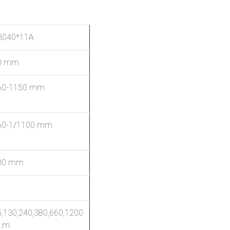
3040*11A
0 mm
60-1150 mm
60-1/1100 mm
00 mm
5,130,240,380,660,1200
p.m.