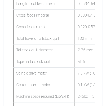
Longitudinal feeds metric
0.059-1.64 mm/
Cross feeds imperial
0.00048″-0.01354
Cross feeds metric
0.020-0.573 mm 
Total travel of tailstock quill
180 mm
Tailstock quill diameter
Ø 75 mm
Taper in tailstock quill
MT5
Spindle drive motor
7.5 kW (10 HP) 3
Coolant pump motor
0.1 kW (1/8 HP)
Machine space required (LxWxH)
2450x1150x14