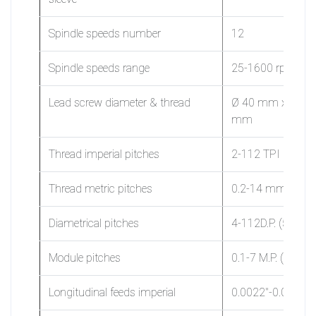
Spindle speeds number
12
Spindle speeds range
25-1600 rpm
Lead screw diameter & thread
Ø 40 mm x 4 TPI 
mm
Thread imperial pitches
2-112 TPI (60nos
Thread metric pitches
0.2-14 mm (47no
Diametrical pitches
4-112D.P. (50nos)
Module pitches
0.1-7 M.P. (39nos
Longitudinal feeds imperial
0.0022″-0.0612″/