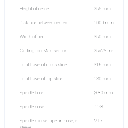
Height of center
255 mm
Distance between centers
1000 mm
Width of bed
350 mm
Cutting tool Max. section
25×25 mm
Total travel of cross slide
316 mm
Total travel of top slide
130 mm
Spindle bore
Ø 80 mm
Spindle nose
D1-8
Spindle morse taper in nose, in
MT7
sleeve